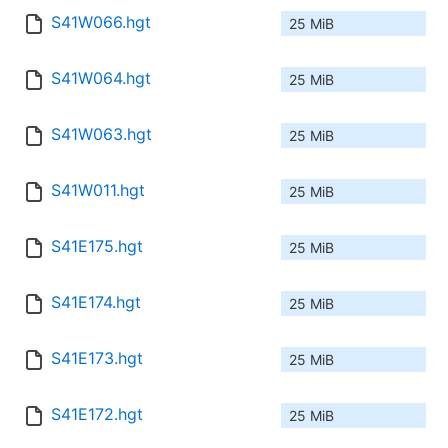
S41W066.hgt
25 MiB
S41W064.hgt
25 MiB
S41W063.hgt
25 MiB
S41W011.hgt
25 MiB
S41E175.hgt
25 MiB
S41E174.hgt
25 MiB
S41E173.hgt
25 MiB
S41E172.hgt
25 MiB