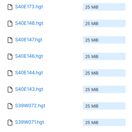
S40E173.hgt
25 MiB
S40E148.hgt
25 MiB
S40E147.hgt
25 MiB
S40E146.hgt
25 MiB
S40E144.hgt
25 MiB
S40E143.hgt
25 MiB
S39W072.hgt
25 MiB
S39W071.hgt
25 MiB