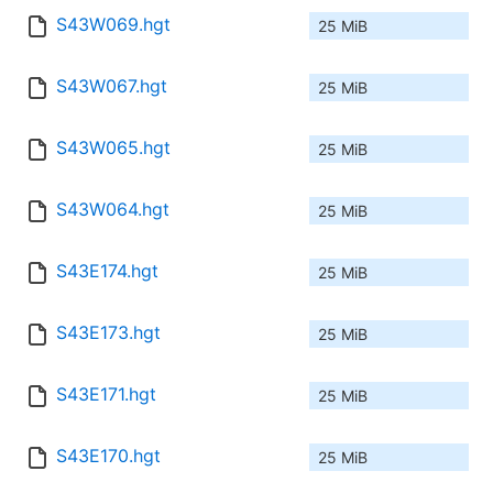
S43W069.hgt
25 MiB
S43W067.hgt
25 MiB
S43W065.hgt
25 MiB
S43W064.hgt
25 MiB
S43E174.hgt
25 MiB
S43E173.hgt
25 MiB
S43E171.hgt
25 MiB
S43E170.hgt
25 MiB