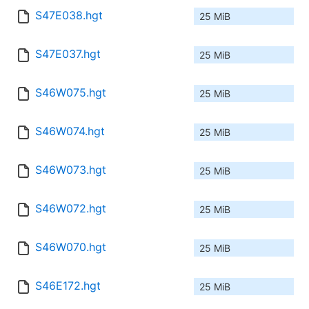
S47E038.hgt
25 MiB
S47E037.hgt
25 MiB
S46W075.hgt
25 MiB
S46W074.hgt
25 MiB
S46W073.hgt
25 MiB
S46W072.hgt
25 MiB
S46W070.hgt
25 MiB
S46E172.hgt
25 MiB