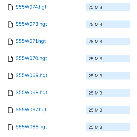
S55W074.hgt
25 MiB
S55W073.hgt
25 MiB
S55W071.hgt
25 MiB
S55W070.hgt
25 MiB
S55W069.hgt
25 MiB
S55W068.hgt
25 MiB
S55W067.hgt
25 MiB
S55W066.hgt
25 MiB