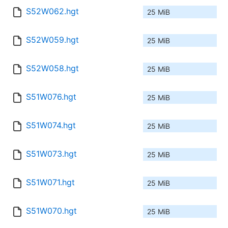
S52W062.hgt
25 MiB
S52W059.hgt
25 MiB
S52W058.hgt
25 MiB
S51W076.hgt
25 MiB
S51W074.hgt
25 MiB
S51W073.hgt
25 MiB
S51W071.hgt
25 MiB
S51W070.hgt
25 MiB