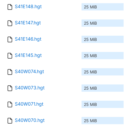
S41E148.hgt
25 MiB
S41E147.hgt
25 MiB
S41E146.hgt
25 MiB
S41E145.hgt
25 MiB
S40W074.hgt
25 MiB
S40W073.hgt
25 MiB
S40W071.hgt
25 MiB
S40W070.hgt
25 MiB