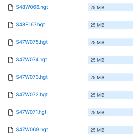
S48W066.hgt
25 MiB
S48E167.hgt
25 MiB
S47W075.hgt
25 MiB
S47W074.hgt
25 MiB
S47W073.hgt
25 MiB
S47W072.hgt
25 MiB
S47W071.hgt
25 MiB
S47W069.hgt
25 MiB