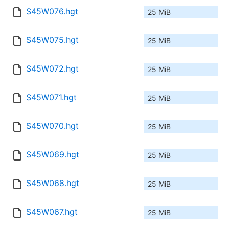
S45W076.hgt
25 MiB
S45W075.hgt
25 MiB
S45W072.hgt
25 MiB
S45W071.hgt
25 MiB
S45W070.hgt
25 MiB
S45W069.hgt
25 MiB
S45W068.hgt
25 MiB
S45W067.hgt
25 MiB