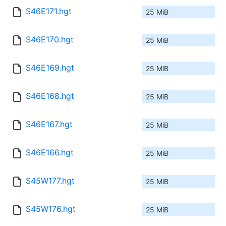
S46E171.hgt
25 MiB
S46E170.hgt
25 MiB
S46E169.hgt
25 MiB
S46E168.hgt
25 MiB
S46E167.hgt
25 MiB
S46E166.hgt
25 MiB
S45W177.hgt
25 MiB
S45W176.hgt
25 MiB