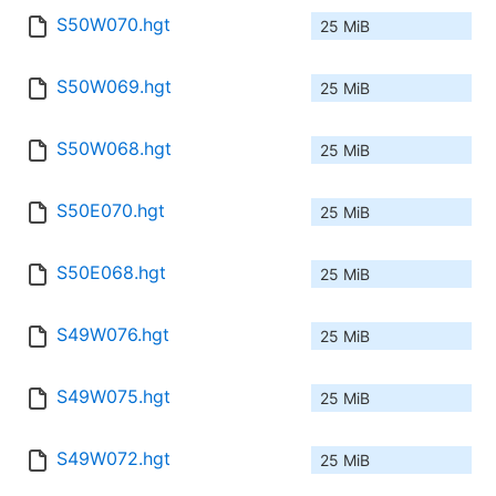
S50W070.hgt
25 MiB
S50W069.hgt
25 MiB
S50W068.hgt
25 MiB
S50E070.hgt
25 MiB
S50E068.hgt
25 MiB
S49W076.hgt
25 MiB
S49W075.hgt
25 MiB
S49W072.hgt
25 MiB