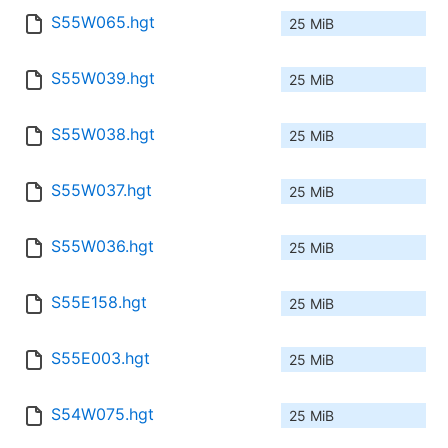
S55W065.hgt
25 MiB
S55W039.hgt
25 MiB
S55W038.hgt
25 MiB
S55W037.hgt
25 MiB
S55W036.hgt
25 MiB
S55E158.hgt
25 MiB
S55E003.hgt
25 MiB
S54W075.hgt
25 MiB